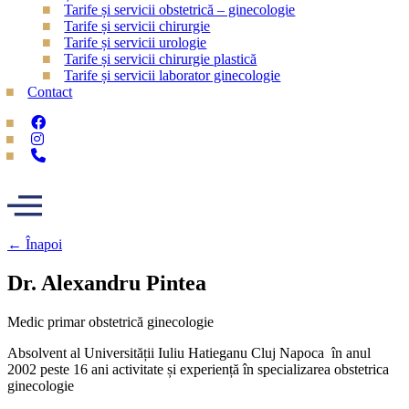
Tarife și servicii obstetrică – ginecologie
Tarife și servicii chirurgie
Tarife și servicii urologie
Tarife și servicii chirurgie plastică
Tarife și servicii laborator ginecologie
Contact
← Înapoi
Dr. Alexandru Pintea
Medic primar obstetrică ginecologie
Absolvent al Universității Iuliu Hatieganu Cluj Napoca în anul
2002 peste 16 ani activitate și experiență în specializarea obstetrica
ginecologie