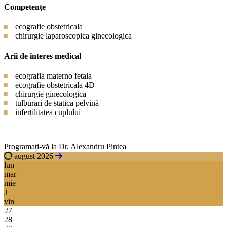
Competențe
ecografie obstetricala
chirurgie laparoscopica ginecologica
Arii de interes medical
ecografia materno fetala
ecografie obstetricala 4D
chirurgie ginecologica
tulburari de statica pelvină
infertilitatea cuplului
Programați-vă la Dr. Alexandru Pintea
august 2026
lun
mar
mie
J
vin
27
28