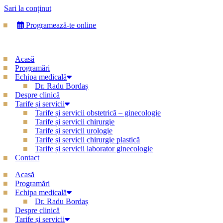
Sari la conținut
Programează-te online
Acasă
Programări
Echipa medicală
Dr. Radu Bordaș
Despre clinică
Tarife și servicii
Tarife și servicii obstetrică – ginecologie
Tarife și servicii chirurgie
Tarife și servicii urologie
Tarife și servicii chirurgie plastică
Tarife și servicii laborator ginecologie
Contact
Acasă
Programări
Echipa medicală
Dr. Radu Bordaș
Despre clinică
Tarife și servicii