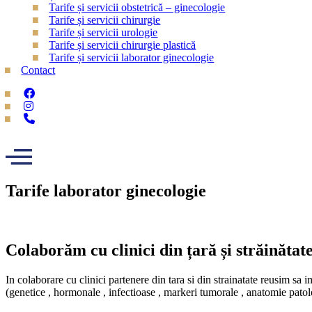
Tarife și servicii obstetrică – ginecologie
Tarife și servicii chirurgie
Tarife și servicii urologie
Tarife și servicii chirurgie plastică
Tarife și servicii laborator ginecologie
Contact
Tarife laborator ginecologie
Colaborăm cu clinici din țară și străinătat
In colaborare cu clinici partenere din tara si din strainatate reusim sa
(genetice , hormonale , infectioase , markeri tumorale , anatomie patol