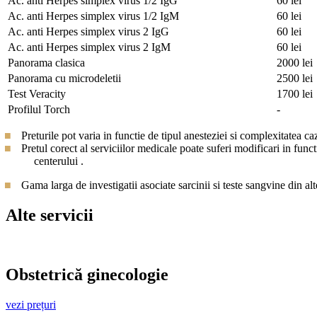
Ac. anti Herpes simplex virus 1/2 IgG
60 lei
Ac. anti Herpes simplex virus 1/2 IgM
60 lei
Ac. anti Herpes simplex virus 2 IgG
60 lei
Ac. anti Herpes simplex virus 2 IgM
60 lei
Panorama clasica
2000 lei
Panorama cu microdeletii
2500 lei
Test Veracity
1700 lei
Profilul Torch
-
Preturile pot varia in functie de tipul anesteziei si complexitatea c
Pretul corect al serviciilor medicale poate suferi modificari in func
centerului .
Gama larga de investigatii asociate sarcinii si teste sangvine din al
Alte servicii
Obstetrică ginecologie
vezi prețuri