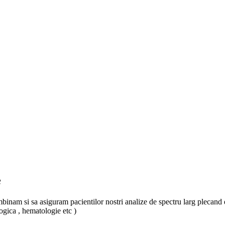
e
 imbinam si sa asiguram pacientilor nostri analize de spectru larg plecand
ogica , hematologie etc )