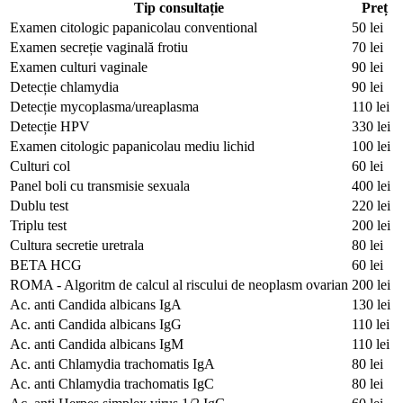
Tip consultație
Preț
Examen citologic papanicolau conventional
50 lei
Examen secreție vaginală frotiu
70 lei
Examen culturi vaginale
90 lei
Detecție chlamydia
90 lei
Detecție mycoplasma/ureaplasma
110 lei
Detecție HPV
330 lei
Examen citologic papanicolau mediu lichid
100 lei
Culturi col
60 lei
Panel boli cu transmisie sexuala
400 lei
Dublu test
220 lei
Triplu test
200 lei
Cultura secretie uretrala
80 lei
BETA HCG
60 lei
ROMA - Algoritm de calcul al riscului de neoplasm ovarian
200 lei
Ac. anti Candida albicans IgA
130 lei
Ac. anti Candida albicans IgG
110 lei
Ac. anti Candida albicans IgM
110 lei
Ac. anti Chlamydia trachomatis IgA
80 lei
Ac. anti Chlamydia trachomatis IgC
80 lei