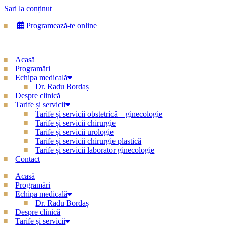
Sari la conținut
Programează-te online
Acasă
Programări
Echipa medicală
Dr. Radu Bordaș
Despre clinică
Tarife și servicii
Tarife și servicii obstetrică – ginecologie
Tarife și servicii chirurgie
Tarife și servicii urologie
Tarife și servicii chirurgie plastică
Tarife și servicii laborator ginecologie
Contact
Acasă
Programări
Echipa medicală
Dr. Radu Bordaș
Despre clinică
Tarife și servicii