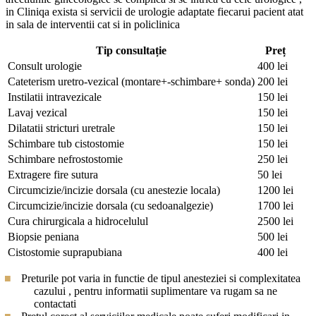
in Cliniqa exista si servicii de urologie adaptate fiecarui pacient atat
in sala de interventii cat si in policlinica
Tip consultație
Preț
Consult urologie
400 lei
Cateterism uretro-vezical (montare+-schimbare+ sonda)
200 lei
Instilatii intravezicale
150 lei
Lavaj vezical
150 lei
Dilatatii stricturi uretrale
150 lei
Schimbare tub cistostomie
150 lei
Schimbare nefrostostomie
250 lei
Extragere fire sutura
50 lei
Circumcizie/incizie dorsala (cu anestezie locala)
1200 lei
Circumcizie/incizie dorsala (cu sedoanalgezie)
1700 lei
Cura chirurgicala a hidrocelulul
2500 lei
Biopsie peniana
500 lei
Cistostomie suprapubiana
400 lei
Preturile pot varia in functie de tipul anesteziei si complexitatea
cazului , pentru informatii suplimentare va rugam sa ne
contactati