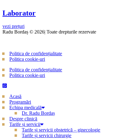
Laborator
vezi prețuri
Radu Bordaș © 2026| Toate drepturile rezervate
Politica de confidențialitate
Politica cookie-uri
Politica de confidențialitate
Politica cookie-uri
Acasă
Programări
Echipa medicală
Dr. Radu Bordaș
Despre clinică
Tarife și servicii
Tarife și servicii obstetrică – ginecologie
Tarife și servicii chirurgie