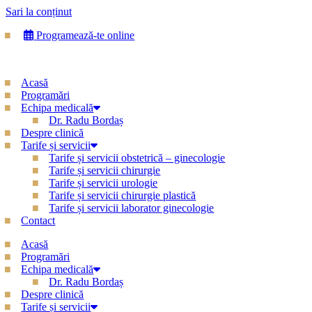
Sari la conținut
Programează-te online
Acasă
Programări
Echipa medicală
Dr. Radu Bordaș
Despre clinică
Tarife și servicii
Tarife și servicii obstetrică – ginecologie
Tarife și servicii chirurgie
Tarife și servicii urologie
Tarife și servicii chirurgie plastică
Tarife și servicii laborator ginecologie
Contact
Acasă
Programări
Echipa medicală
Dr. Radu Bordaș
Despre clinică
Tarife și servicii