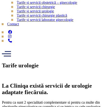
Tarife și servicii obstetrică – ginecologie
Tarife și servicii chirurgie
Tarife și servicii urologie
Tarife și servicii chirurgie plastică
Tarife și servicii laborator ginecologie
Contact
Tarife urologie
La Cliniqa există servicii de urologie
adaptate fiecăruia.
Pentru ca sunt 2 specialitati complementare si pentru ca multe din
afectiunile ginecologice se complica si se intrica cu cele urologice ,