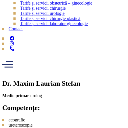
Tarife și servicii obstetrică – ginecologie
Tarife și servicii chirurgie
Tarife și servicii urologie
Tarife și servicii chirurgie plastică
Tarife și servicii laborator ginecologie
Contact
Dr. Maxim Laurian Stefan
Medic primar
urolog
Competențe:
ecografie
ureteroscopie