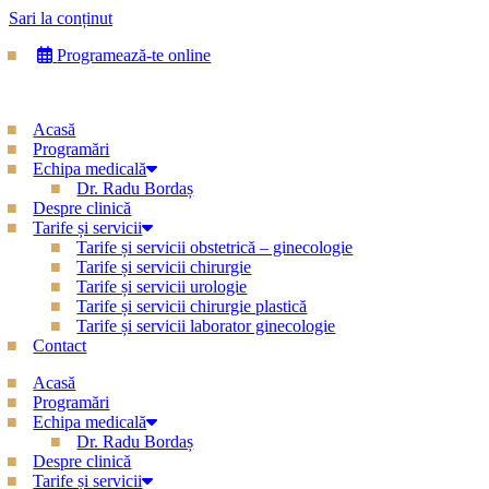
Sari la conținut
Programează-te online
Acasă
Programări
Echipa medicală
Dr. Radu Bordaș
Despre clinică
Tarife și servicii
Tarife și servicii obstetrică – ginecologie
Tarife și servicii chirurgie
Tarife și servicii urologie
Tarife și servicii chirurgie plastică
Tarife și servicii laborator ginecologie
Contact
Acasă
Programări
Echipa medicală
Dr. Radu Bordaș
Despre clinică
Tarife și servicii